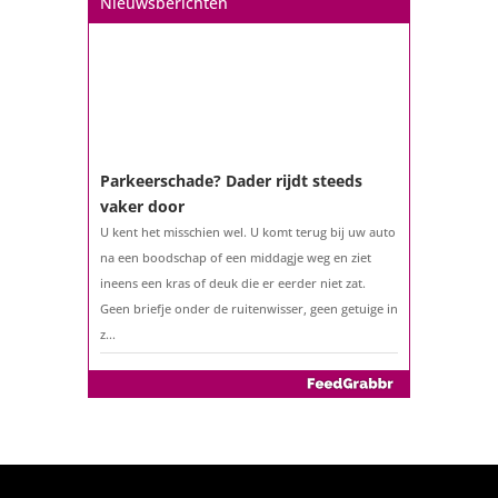
Nieuwsberichten
ouder bent?...
Parkeerschade? Dader rijdt steeds
vaker door
U kent het misschien wel. U komt terug bij uw auto
na een boodschap of een middagje weg en ziet
ineens een kras of deuk die er eerder niet zat.
Geen briefje onder de ruitenwisser, geen getuige in
z...