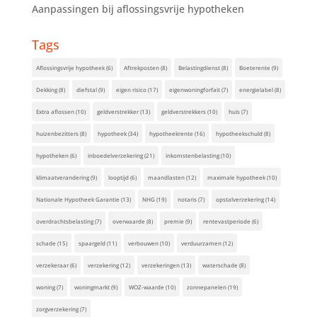
Aanpassingen bij aflossingsvrije hypotheken
Tags
Aflossingsvrije hypotheek
(6)
Aftrekposten
(8)
Belastingdienst
(8)
Boeterente
(9)
Dekking
(8)
diefstal
(9)
eigen risico
(17)
eigenwoningforfait
(7)
energielabel
(8)
Extra aflossen
(10)
geldverstrekker
(13)
geldverstrekkers
(10)
huis
(7)
huizenbezitters
(8)
hypotheek
(34)
hypotheekrente
(16)
hypotheekschuld
(8)
hypotheken
(6)
inboedelverzekering
(21)
inkomstenbelasting
(10)
klimaatverandering
(9)
looptijd
(6)
maandlasten
(12)
maximale hypotheek
(10)
Nationale Hypotheek Garantie
(13)
NHG
(19)
notaris
(7)
opstalverzekering
(14)
overdrachtsbelasting
(7)
overwaarde
(8)
premie
(9)
rentevastperiode
(6)
schade
(15)
spaargeld
(11)
verbouwen
(10)
verduurzamen
(12)
verzekeraar
(6)
verzekering
(12)
verzekeringen
(13)
waterschade
(8)
woning
(7)
woningmarkt
(9)
WOZ-waarde
(10)
zonnepanelen
(19)
zorgverzekering
(7)