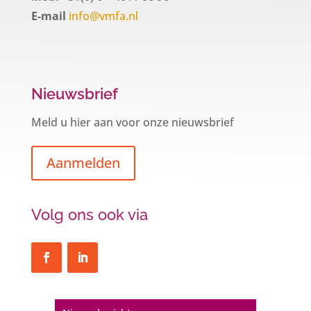
E-mail
info@vmfa.nl
Nieuwsbrief
Meld u hier aan voor onze nieuwsbrief
Aanmelden
Volg ons ook via
Een hypotheek na uw 57e? Er zijn
zeker mogelijkheden
De woningmarkt is nog steeds in beweging.
Misschien denkt u na over verhuizen, verbouwen
of het benutten van uw overwaarde. Maar hoe zit
het eigenlijk met een hypotheek als u 57 jaar of