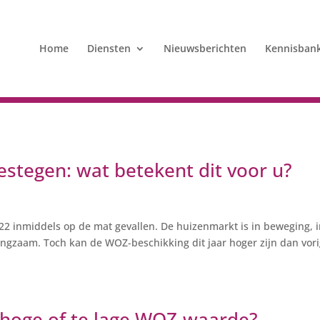
Home
Diensten
Nieuwsberichten
Kennisban
estegen: wat betekent dit voor u?
22 inmiddels op de mat gevallen. De huizenmarkt is in beweging, 
langzaam. Toch kan de WOZ-beschikking dit jaar hoger zijn dan vor
hoge of te lage WOZ-waarde?