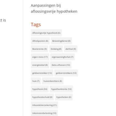
Aanpassingen bij
aflossingsvrije hypotheken
t is
Tags
Aflossingsvrije hypotheek
(6)
Aftrekposten
(8)
Belastingdienst
(8)
Boeterente
(9)
Dekking
(8)
diefstal
(9)
eigen risico
(17)
eigenwoningforfait
(7)
energielabel
(8)
Extra aflossen
(10)
geldverstrekker
(13)
geldverstrekkers
(10)
huis
(7)
huizenbezitters
(8)
hypotheek
(34)
hypotheekrente
(16)
hypotheekschuld
(8)
hypotheken
(6)
inboedelverzekering
(21)
inkomstenbelasting
(10)