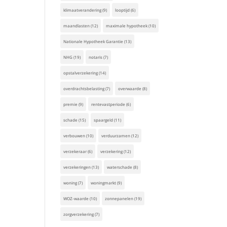
klimaatverandering
(9)
looptijd
(6)
maandlasten
(12)
maximale hypotheek
(10)
Nationale Hypotheek Garantie
(13)
NHG
(19)
notaris
(7)
opstalverzekering
(14)
overdrachtsbelasting
(7)
overwaarde
(8)
premie
(9)
rentevastperiode
(6)
schade
(15)
spaargeld
(11)
verbouwen
(10)
verduurzamen
(12)
verzekeraar
(6)
verzekering
(12)
verzekeringen
(13)
waterschade
(8)
woning
(7)
woningmarkt
(9)
WOZ-waarde
(10)
zonnepanelen
(19)
zorgverzekering
(7)