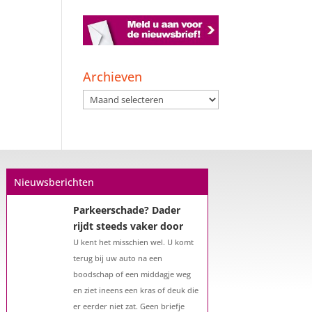
Een hypotheek na uw
57e? Er zijn zeker
mogelijkheden
Archieven
De woningmarkt is nog steeds in
Archieven
beweging. Misschien denkt u na
over verhuizen, verbouwen of het
benutten van uw overwaarde.
Maar hoe zit het eigenlijk met een
hypotheek als u 57 jaar of ouder
Nieuwsberichten
bent?...
Parkeerschade? Dader
rijdt steeds vaker door
U kent het misschien wel. U komt
terug bij uw auto na een
boodschap of een middagje weg
en ziet ineens een kras of deuk die
er eerder niet zat. Geen briefje