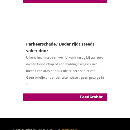
Parkeerschade? Dader rijdt steeds
vaker door
U kent het misschien wel. U komt terug bij uw auto
na een boodschap of een middagje weg en ziet
ineens een kras of deuk die er eerder niet zat.
Geen briefje onder de ruitenwisser, geen getuige in
z...
De belastingaangifte 2025