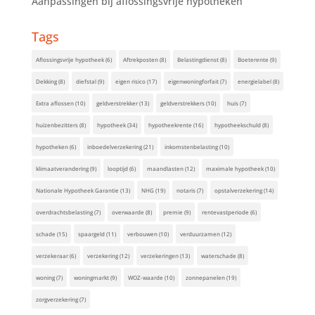
Aanpassingen bij aflossingsvrije hypotheken
Tags
Aflossingsvrije hypotheek
(6)
Aftrekposten
(8)
Belastingdienst
(8)
Boeterente
(9)
Dekking
(8)
diefstal
(9)
eigen risico
(17)
eigenwoningforfait
(7)
energielabel
(8)
Extra aflossen
(10)
geldverstrekker
(13)
geldverstrekkers
(10)
huis
(7)
huizenbezitters
(8)
hypotheek
(34)
hypotheekrente
(16)
hypotheekschuld
(8)
hypotheken
(6)
inboedelverzekering
(21)
inkomstenbelasting
(10)
klimaatverandering
(9)
looptijd
(6)
maandlasten
(12)
maximale hypotheek
(10)
Nationale Hypotheek Garantie
(13)
NHG
(19)
notaris
(7)
opstalverzekering
(14)
overdrachtsbelasting
(7)
overwaarde
(8)
premie
(9)
rentevastperiode
(6)
schade
(15)
spaargeld
(11)
verbouwen
(10)
verduurzamen
(12)
verzekeraar
(6)
verzekering
(12)
verzekeringen
(13)
waterschade
(8)
woning
(7)
woningmarkt
(9)
WOZ-waarde
(10)
zonnepanelen
(19)
zorgverzekering
(7)